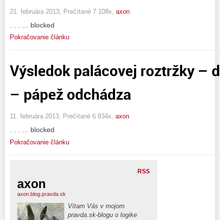
21. februára 2013, Prečítané 7 108x,
axon
. . . … blocked
Pokračovanie článku
Výsledok palácovej roztržky – d
– pápež odchádza
11. februára 2013, Prečítané 6 834x,
axon
. . . … blocked
Pokračovanie článku
RSS
axon
axon.blog.pravda.sk
Vítam Vás v mojom
pravda.sk-blogu o logike