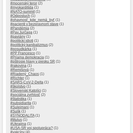
#mocenský teror
(2)
#myokarditída
(1)
#NATO-summit
(1)
#Odposluch
(1)
#ohavnosť_kde_nemá_byť
(1)
#pacienti v bezpravnom stave
(1)
#Pandémia
(2)
#Pav.Jurčaga
(1)
#paviány
(1)
#politickí idioti
(1)
#politický kanibalizmus
(2)
#posudkárka
(1)
#PP Francesco
(1)
#Priama demokracia
(1)
#pštrosie hlavy v piesku SR
(1)
#rakovina
(1)
#Remišová
(1)
#Riadený_Chaos
(1)
#Richter
(1)
#SARS-CoV-2-Delta
(1)
#školstvo
(1)
#Slovenskí Katolíci
(1)
#sociálna zvrhlosť
(2)
#štatistika
(1)
#subsidiarita
(1)
#Suleimani
(1)
#Sulík
(1)
#SYNODALITA
(1)
#titulus
(1)
#Ukrajina
(1)
#USA-SR voj.spolupráca?
(1)
#vakcíny
(4)