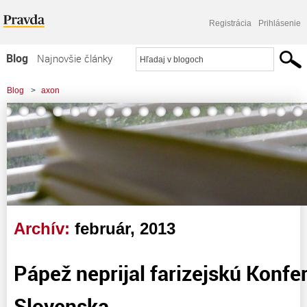
Registrácia
Prihlásenie
Blog
Najnovšie články
Najčítanejšie články
Blog
>
axon
Najkomentovanejšie články
Zoznam blogov
Komerčné blogy
Archív:
február, 2013
Pápež neprijal farizejskú Konfe
Slovenska