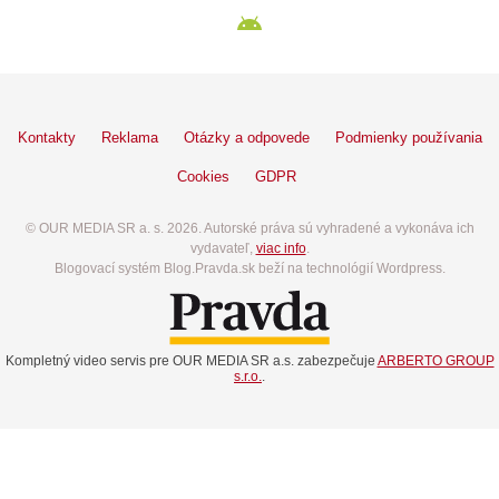
Kontakty
Reklama
Otázky a odpovede
Podmienky používania
Cookies
GDPR
© OUR MEDIA SR a. s. 2026. Autorské práva sú vyhradené a vykonáva ich
vydavateľ,
viac info
.
Blogovací systém Blog.Pravda.sk beží na technológií Wordpress.
Kompletný video servis pre OUR MEDIA SR a.s. zabezpečuje
ARBERTO GROUP
s.r.o.
.