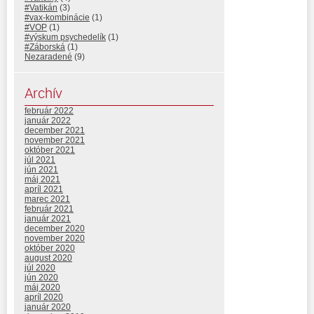
#Vatikán
(3)
#vax-kombinácie
(1)
#VOP
(1)
#výskum psychedelík
(1)
#Záborská
(1)
Nezaradené
(9)
Archív
február 2022
január 2022
december 2021
november 2021
október 2021
júl 2021
jún 2021
máj 2021
apríl 2021
marec 2021
február 2021
január 2021
december 2020
november 2020
október 2020
august 2020
júl 2020
jún 2020
máj 2020
apríl 2020
január 2020