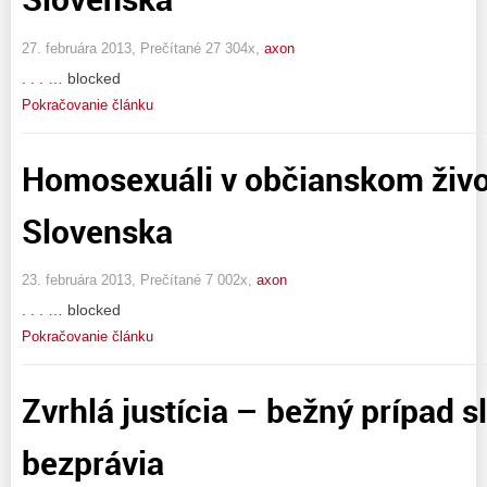
27. februára 2013, Prečítané 27 304x,
axon
. . . … blocked
Pokračovanie článku
Homosexuáli v občianskom živo
Slovenska
23. februára 2013, Prečítané 7 002x,
axon
. . . … blocked
Pokračovanie článku
Zvrhlá justícia – bežný prípad 
bezprávia