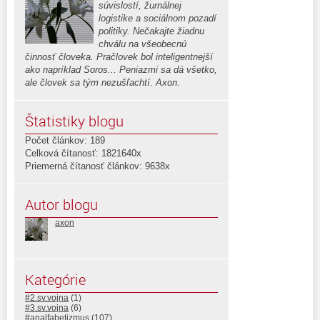
súvislostí, žurnálnej
logistike a sociálnom pozadí
politiky. Nečakajte žiadnu
chválu na všeobecnú
činnosť človeka. Pračlovek bol inteligentnejší
ako napríklad Soros... Peniazmi sa dá všetko,
ale človek sa tým nezušľachtí. Axon.
Štatistiky blogu
Počet článkov: 189
Celková čítanosť: 1821640x
Priemerná čítanosť článkov: 9638x
Autor blogu
axon
Kategórie
#2.sv.vojna
(1)
#3.sv.vojna
(6)
#analfabetizmus
(107)