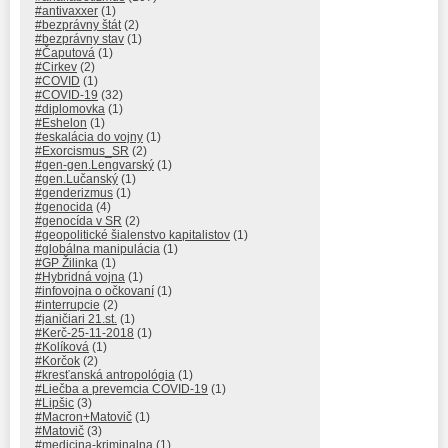
#antivaxxer
(1)
#bezprávny štát
(2)
#bezprávny stav
(1)
#Čaputová
(1)
#Cirkev
(2)
#COVID
(1)
#COVID-19
(32)
#diplomovka
(1)
#Eshelon
(1)
#eskalácia do vojny
(1)
#Exorcismus_SR
(2)
#gen-gen.Lengvarský
(1)
#gen.Lučanský
(1)
#genderizmus
(1)
#genocida
(4)
#genocída v SR
(2)
#geopolitické šialenstvo kapitalistov
(1)
#globálna manipulácia
(1)
#GP Žilinka
(1)
#Hybridná vojna
(1)
#infovojna o očkovaní
(1)
#interrupcie
(2)
#janičiari 21.st.
(1)
#Kerč-25-11-2018
(1)
#Kolíková
(1)
#Korčok
(2)
#kresťanská antropológia
(1)
#Liečba a prevemcia COVID-19
(1)
#Lipšic
(3)
#Macron+Matovič
(1)
#Matovič
(3)
#medicina-kriminalna
(1)