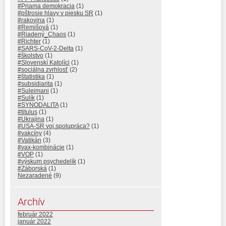
#Priama demokracia
(1)
#pštrosie hlavy v piesku SR
(1)
#rakovina
(1)
#Remišová
(1)
#Riadený_Chaos
(1)
#Richter
(1)
#SARS-CoV-2-Delta
(1)
#školstvo
(1)
#Slovenskí Katolíci
(1)
#sociálna zvrhlosť
(2)
#štatistika
(1)
#subsidiarita
(1)
#Suleimani
(1)
#Sulík
(1)
#SYNODALITA
(1)
#titulus
(1)
#Ukrajina
(1)
#USA-SR voj.spolupráca?
(1)
#vakcíny
(4)
#Vatikán
(3)
#vax-kombinácie
(1)
#VOP
(1)
#výskum psychedelík
(1)
#Záborská
(1)
Nezaradené
(9)
Archív
február 2022
január 2022