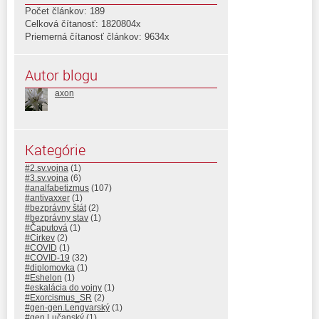
Počet článkov: 189
Celková čítanosť: 1820804x
Priemerná čítanosť článkov: 9634x
Autor blogu
axon
Kategórie
#2.sv.vojna
(1)
#3.sv.vojna
(6)
#analfabetizmus
(107)
#antivaxxer
(1)
#bezprávny štát
(2)
#bezprávny stav
(1)
#Čaputová
(1)
#Cirkev
(2)
#COVID
(1)
#COVID-19
(32)
#diplomovka
(1)
#Eshelon
(1)
#eskalácia do vojny
(1)
#Exorcismus_SR
(2)
#gen-gen.Lengvarský
(1)
#gen.Lučanský
(1)