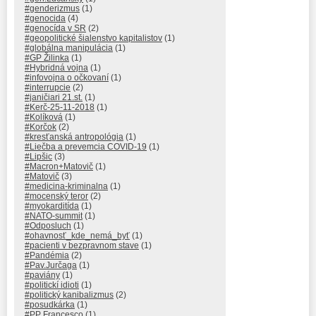
#genderizmus
(1)
#genocida
(4)
#genocída v SR
(2)
#geopolitické šialenstvo kapitalistov
(1)
#globálna manipulácia
(1)
#GP Žilinka
(1)
#Hybridná vojna
(1)
#infovojna o očkovaní
(1)
#interrupcie
(2)
#janičiari 21.st.
(1)
#Kerč-25-11-2018
(1)
#Kolíková
(1)
#Korčok
(2)
#kresťanská antropológia
(1)
#Liečba a prevemcia COVID-19
(1)
#Lipšic
(3)
#Macron+Matovič
(1)
#Matovič
(3)
#medicina-kriminalna
(1)
#mocenský teror
(2)
#myokarditída
(1)
#NATO-summit
(1)
#Odposluch
(1)
#ohavnosť_kde_nemá_byť
(1)
#pacienti v bezpravnom stave
(1)
#Pandémia
(2)
#Pav.Jurčaga
(1)
#paviány
(1)
#politickí idioti
(1)
#politický kanibalizmus
(2)
#posudkárka
(1)
#PP Francesco
(1)