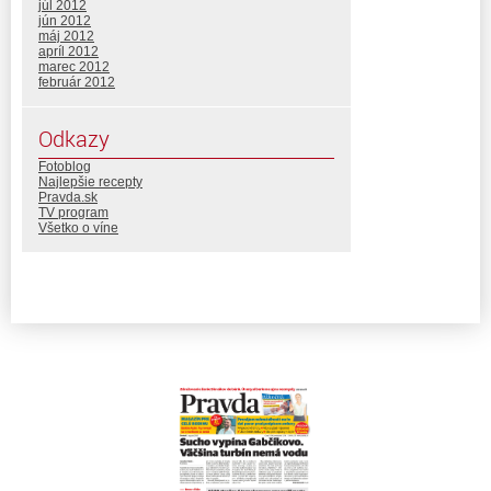
júl 2012
jún 2012
máj 2012
apríl 2012
marec 2012
február 2012
Odkazy
Fotoblog
Najlepšie recepty
Pravda.sk
TV program
Všetko o víne