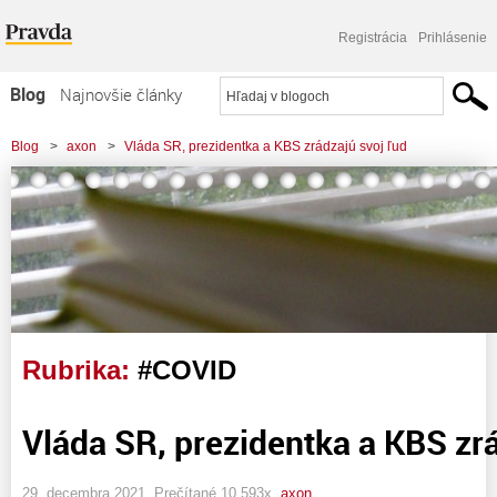
Registrácia
Prihlásenie
Blog
Najnovšie články
Najčítanejšie články
Blog
>
axon
>
Vláda SR, prezidentka a KBS zrádzajú svoj ľud
Najkomentovanejšie články
Zoznam blogov
Komerčné blogy
Rubrika:
#COVID
Vláda SR, prezidentka a KBS zrá
29. decembra 2021, Prečítané 10 593x,
axon