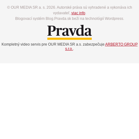
© OUR MEDIA SR a. s. 2026. Autorské práva sú vyhradené a vykonáva ich
vydavateľ,
viac info
.
Blogovací systém Blog.Pravda.sk beží na technológií Wordpress.
Kompletný video servis pre OUR MEDIA SR a.s. zabezpečuje
ARBERTO GROUP
s.r.o.
.