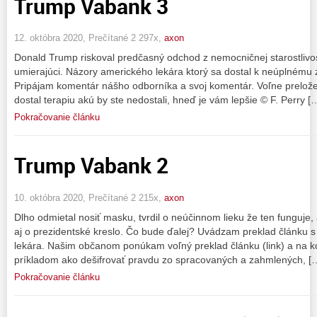
Trump Vabank 3
12. októbra 2020, Prečítané 2 297x,
axon
Donald Trump riskoval predčasný odchod z nemocničnej starostlivos
umierajúci. Názory amerického lekára ktorý sa dostal k neúplnému
Pripájam komentár nášho odborníka a svoj komentár. Voľne prelože
dostal terapiu akú by ste nedostali, hneď je vám lepšie © F. Perry [
Pokračovanie článku
Trump Vabank 2
10. októbra 2020, Prečítané 2 215x,
axon
Dlho odmietal nosiť masku, tvrdil o neúčinnom lieku že ten funguje, 
aj o prezidentské kreslo. Čo bude ďalej? Uvádzam preklad článku
lekára. Našim občanom ponúkam voľný preklad článku (link) a na k
príkladom ako dešifrovať pravdu zo spracovaných a zahmlených, [
Pokračovanie článku