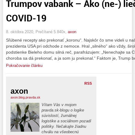
Trumpov vabank – Ako (ne-) lie
COVID-19
8. októbra 2020, Prečítané 5 840x,
axon
Sľúbené recepty ako prekonať „koronu“. Najskôr čo sme videli u naši
prezidenta USA pri odchode z nemoce. Hral „silného“ ako vždy, šir
podstienke Bieleho domu silná reč, parafrázujem: „Nenechajte sa C
choroba sa dá prekonať, a ja som ju prekonal.“ Faktom je, Trump b
Pokračovanie článku
RSS
axon
axon.blog.pravda.sk
Vítam Vás v mojom
pravda.sk-blogu o logike
súvislostí, žurnálnej
logistike a sociálnom pozadí
politiky. Nečakajte žiadnu
chválu na všeobecnú