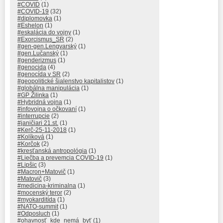
#COVID
(1)
#COVID-19
(32)
#diplomovka
(1)
#Eshelon
(1)
#eskalácia do vojny
(1)
#Exorcismus_SR
(2)
#gen-gen.Lengvarský
(1)
#gen.Lučanský
(1)
#genderizmus
(1)
#genocida
(4)
#genocída v SR
(2)
#geopolitické šialenstvo kapitalistov
(1)
#globálna manipulácia
(1)
#GP Žilinka
(1)
#Hybridná vojna
(1)
#infovojna o očkovaní
(1)
#interrupcie
(2)
#janičiari 21.st.
(1)
#Kerč-25-11-2018
(1)
#Kolíková
(1)
#Korčok
(2)
#kresťanská antropológia
(1)
#Liečba a prevemcia COVID-19
(1)
#Lipšic
(3)
#Macron+Matovič
(1)
#Matovič
(3)
#medicina-kriminalna
(1)
#mocenský teror
(2)
#myokarditída
(1)
#NATO-summit
(1)
#Odposluch
(1)
#ohavnosť_kde_nemá_byť
(1)