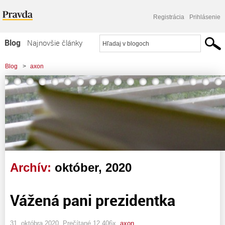
Registrácia
Prihlásenie
Blog
Najnovšie články
Najčítanejšie články
Blog
>
axon
Najkomentovanejšie články
Zoznam blogov
Komerčné blogy
Archív:
október, 2020
Vážená pani prezidentka
31. októbra 2020, Prečítané 12 406x,
axon