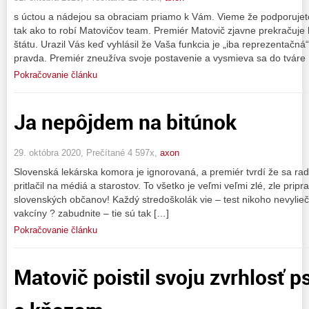
s úctou a nádejou sa obraciam priamo k Vám. Vieme že podporujete 
tak ako to robí Matovičov team. Premiér Matovič zjavne prekračuje
štátu. Urazil Vás keď vyhlásil že Vaša funkcia je „iba reprezentačn
pravda. Premiér zneužíva svoje postavenie a vysmieva sa do tváre
Pokračovanie článku
Ja nepôjdem na bitúnok
29. októbra 2020, Prečítané 4 597x,
axon
Slovenská lekárska komora je ignorovaná, a premiér tvrdí že sa rad
pritlačil na médiá a starostov. To všetko je veľmi veľmi zlé, zle pri
slovenských občanov! Každý stredoškolák vie – test nikoho nevylie
vakcíny ? zabudnite – tie sú tak […]
Pokračovanie článku
Matovič poistil svoju zvrhlosť 