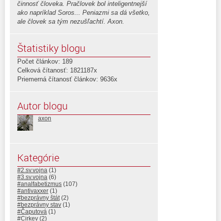
činnosť človeka. Pračlovek bol inteligentnejší
ako napríklad Soros... Peniazmi sa dá všetko,
ale človek sa tým nezušľachtí. Axon.
Štatistiky blogu
Počet článkov: 189
Celková čítanosť: 1821187x
Priemerná čítanosť článkov: 9636x
Autor blogu
axon
Kategórie
#2.sv.vojna
(1)
#3.sv.vojna
(6)
#analfabetizmus
(107)
#antivaxxer
(1)
#bezprávny štát
(2)
#bezprávny stav
(1)
#Čaputová
(1)
#Cirkev
(2)