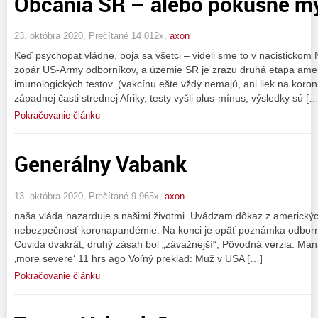
Občania SR – alebo pokusné m
23. októbra 2020, Prečítané 14 012x,
axon
Keď psychopat vládne, boja sa všetci – videli sme to v nacistickom
zopár US-Army odborníkov, a územie SR je zrazu druhá etapa ame
imunologických testov. (vakcínu ešte vždy nemajú, ani liek na koron
západnej časti strednej Afriky, testy vyšli plus-mínus, výsledky sú […
Pokračovanie článku
Generálny Vabank
13. októbra 2020, Prečítané 9 965x,
axon
naša vláda hazarduje s našimi životmi. Uvádzam dôkaz z amerických
nebezpečnosť koronapandémie. Na konci je opäť poznámka odborní
Covida dvakrát, druhý zásah bol „závažnejší“, Pôvodná verzia: Man 
‚more severe‘ 11 hrs ago Voľný preklad: Muž v USA […]
Pokračovanie článku