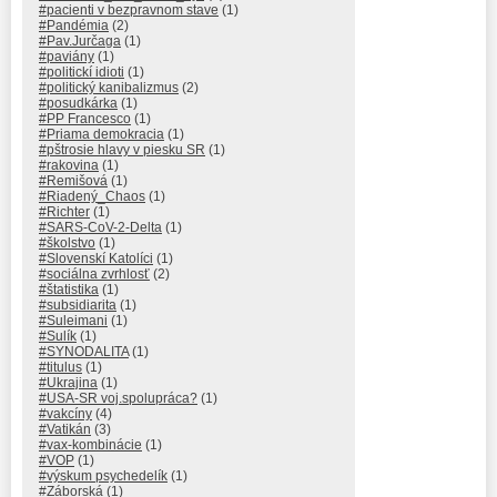
#pacienti v bezpravnom stave
(1)
#Pandémia
(2)
#Pav.Jurčaga
(1)
#paviány
(1)
#politickí idioti
(1)
#politický kanibalizmus
(2)
#posudkárka
(1)
#PP Francesco
(1)
#Priama demokracia
(1)
#pštrosie hlavy v piesku SR
(1)
#rakovina
(1)
#Remišová
(1)
#Riadený_Chaos
(1)
#Richter
(1)
#SARS-CoV-2-Delta
(1)
#školstvo
(1)
#Slovenskí Katolíci
(1)
#sociálna zvrhlosť
(2)
#štatistika
(1)
#subsidiarita
(1)
#Suleimani
(1)
#Sulík
(1)
#SYNODALITA
(1)
#titulus
(1)
#Ukrajina
(1)
#USA-SR voj.spolupráca?
(1)
#vakcíny
(4)
#Vatikán
(3)
#vax-kombinácie
(1)
#VOP
(1)
#výskum psychedelík
(1)
#Záborská
(1)