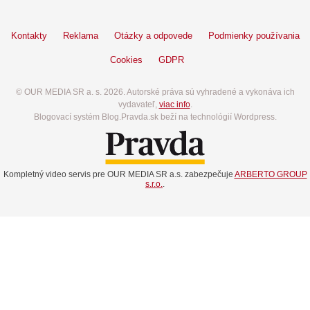
Kontakty
Reklama
Otázky a odpovede
Podmienky používania
Cookies
GDPR
© OUR MEDIA SR a. s. 2026. Autorské práva sú vyhradené a vykonáva ich
vydavateľ,
viac info
.
Blogovací systém Blog.Pravda.sk beží na technológií Wordpress.
Kompletný video servis pre OUR MEDIA SR a.s. zabezpečuje
ARBERTO GROUP
s.r.o.
.