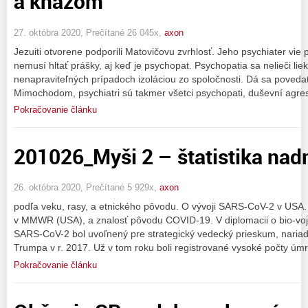
a kňazom
27. októbra 2020, Prečítané 26 045x,
axon
Jezuiti otvorene podporili Matovičovu zvrhlosť. Jeho psychiater vie 
nemusí hltať prášky, aj keď je psychopat. Psychopatia sa nelieči lie
nenapraviteľných prípadoch izoláciou zo spoločnosti. Dá sa povedať
Mimochodom, psychiatri sú takmer všetci psychopati, duševní agres
Pokračovanie článku
201026_Myši 2 – štatistika na
26. októbra 2020, Prečítané 5 929x,
axon
podľa veku, rasy, a etnického pôvodu. O vývoji SARS-CoV-2 v USA. 
v MMWR (USA), a znalosť pôvodu COVID-19. V diplomacii o bio-voj
SARS-CoV-2 bol uvoľnený pre strategický vedecký prieskum, nari
Trumpa v r. 2017. Už v tom roku boli registrované vysoké počty úm
Pokračovanie článku