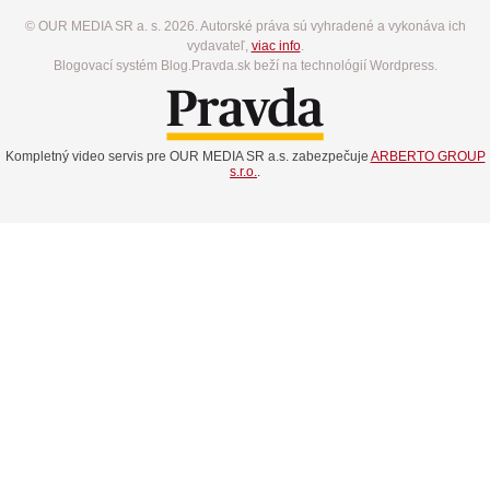
© OUR MEDIA SR a. s. 2026. Autorské práva sú vyhradené a vykonáva ich
vydavateľ,
viac info
.
Blogovací systém Blog.Pravda.sk beží na technológií Wordpress.
Kompletný video servis pre OUR MEDIA SR a.s. zabezpečuje
ARBERTO GROUP
s.r.o.
.