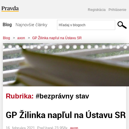
Registrácia
Prihlásenie
Blog
Najnovšie články
Najčítanejšie články
Blog
>
axon
>
GP Žilinka napľul na Ústavu SR
Najkomentovanejšie články
Zoznam blogov
Komerčné blogy
Rubrika:
#bezprávny stav
GP Žilinka napľul na Ústavu SR
16. februára 2021, Prečítané 23 958x,
axon