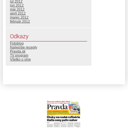
júl 2012
jún 2012
máj 2012
apríl 2012
marec 2012
február 2012
Odkazy
Fotoblog
Najlepšie recepty
Pravda.sk
TV program
Všetko o víne