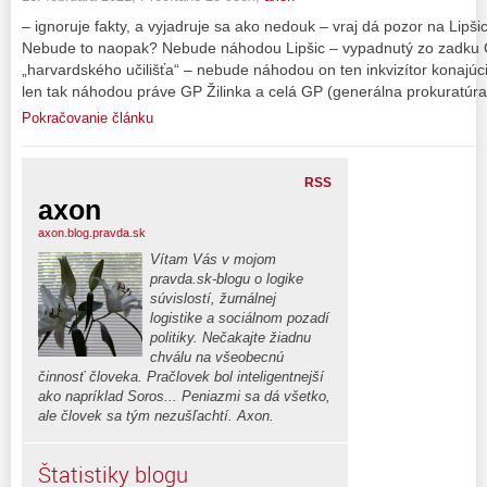
– ignoruje fakty, a vyjadruje sa ako nedouk – vraj dá pozor na Lipšic
Nebude to naopak? Nebude náhodou Lipšic – vypadnutý zo zadku C
„harvardského učilišťa“ – nebude náhodou on ten inkvizítor konajúc
len tak náhodou práve GP Žilinka a celá GP (generálna prokuratúra
Pokračovanie článku
RSS
axon
axon.blog.pravda.sk
Vítam Vás v mojom
pravda.sk-blogu o logike
súvislostí, žurnálnej
logistike a sociálnom pozadí
politiky. Nečakajte žiadnu
chválu na všeobecnú
činnosť človeka. Pračlovek bol inteligentnejší
ako napríklad Soros... Peniazmi sa dá všetko,
ale človek sa tým nezušľachtí. Axon.
Štatistiky blogu