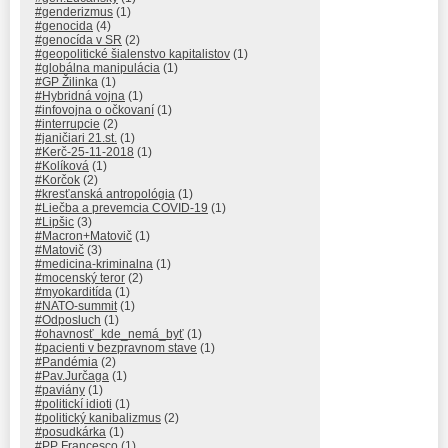
#genderizmus
(1)
#genocida
(4)
#genocída v SR
(2)
#geopolitické šialenstvo kapitalistov
(1)
#globálna manipulácia
(1)
#GP Žilinka
(1)
#Hybridná vojna
(1)
#infovojna o očkovaní
(1)
#interrupcie
(2)
#janičiari 21.st.
(1)
#Kerč-25-11-2018
(1)
#Kolíková
(1)
#Korčok
(2)
#kresťanská antropológia
(1)
#Liečba a prevemcia COVID-19
(1)
#Lipšic
(3)
#Macron+Matovič
(1)
#Matovič
(3)
#medicina-kriminalna
(1)
#mocenský teror
(2)
#myokarditída
(1)
#NATO-summit
(1)
#Odposluch
(1)
#ohavnosť_kde_nemá_byť
(1)
#pacienti v bezpravnom stave
(1)
#Pandémia
(2)
#Pav.Jurčaga
(1)
#paviány
(1)
#politickí idioti
(1)
#politický kanibalizmus
(2)
#posudkárka
(1)
#PP Francesco
(1)