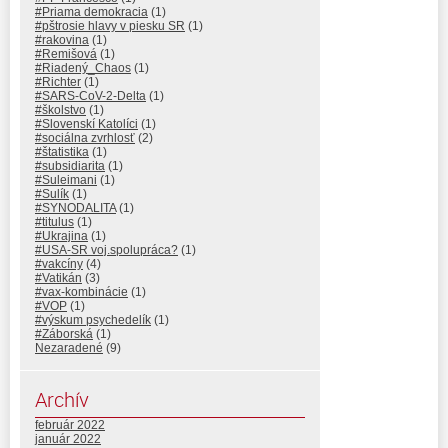
#Priama demokracia
(1)
#pštrosie hlavy v piesku SR
(1)
#rakovina
(1)
#Remišová
(1)
#Riadený_Chaos
(1)
#Richter
(1)
#SARS-CoV-2-Delta
(1)
#školstvo
(1)
#Slovenskí Katolíci
(1)
#sociálna zvrhlosť
(2)
#štatistika
(1)
#subsidiarita
(1)
#Suleimani
(1)
#Sulík
(1)
#SYNODALITA
(1)
#titulus
(1)
#Ukrajina
(1)
#USA-SR voj.spolupráca?
(1)
#vakcíny
(4)
#Vatikán
(3)
#vax-kombinácie
(1)
#VOP
(1)
#výskum psychedelík
(1)
#Záborská
(1)
Nezaradené
(9)
Archív
február 2022
január 2022