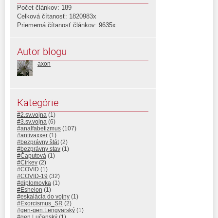
Počet článkov: 189
Celková čítanosť: 1820983x
Priemerná čítanosť článkov: 9635x
Autor blogu
axon
Kategórie
#2.sv.vojna
(1)
#3.sv.vojna
(6)
#analfabetizmus
(107)
#antivaxxer
(1)
#bezprávny štát
(2)
#bezprávny stav
(1)
#Čaputová
(1)
#Cirkev
(2)
#COVID
(1)
#COVID-19
(32)
#diplomovka
(1)
#Eshelon
(1)
#eskalácia do vojny
(1)
#Exorcismus_SR
(2)
#gen-gen.Lengvarský
(1)
#gen.Lučanský
(1)