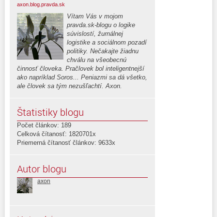
axon.blog.pravda.sk
Vítam Vás v mojom
pravda.sk-blogu o logike
súvislostí, žurnálnej
logistike a sociálnom pozadí
politiky. Nečakajte žiadnu
chválu na všeobecnú
činnosť človeka. Pračlovek bol inteligentnejší
ako napríklad Soros... Peniazmi sa dá všetko,
ale človek sa tým nezušľachtí. Axon.
Štatistiky blogu
Počet článkov: 189
Celková čítanosť: 1820701x
Priemerná čítanosť článkov: 9633x
Autor blogu
axon