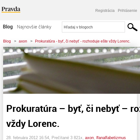
Registrácia
Prihlásenie
Blog
Najnovšie články
Najčítanejšie články
Blog
>
axon
>
Prokuratúra - byť, či nebyť - rozhoduje ešte vždy Lorenc.
Najkomentovanejšie články
Zoznam blogov
Komerčné blogy
Prokuratúra – byť, či nebyť – r
vždy Lorenc.
28. februára 2012 16:54
, Prečítané 3 821x,
axon
,
#analfabetizmus