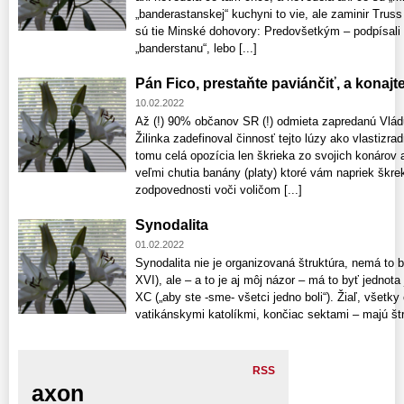
„banderastanskej“ kuchyni to vie, ale zaminir Trus
sú tie Minské dohovory: Predovšetkým – podpísali 
„banderstanu“, lebo [...]
Pán Fico, prestaňte paviánčiť, a konajt
10.02.2022
Až (!) 90% občanov SR (!) odmieta zapredanú Vlád
Žilinka zadefinoval činnosť tejto lúzy ako vlastizr
tomu celá opozícia len škrieka zo svojich konárov 
veľmi chutia banány (platy) ktoré vám napriek škre
zodpovednosti voči voličom [...]
Synodalita
01.02.2022
Synodalita nie je organizovaná štruktúra, nemá to b
XVI), ale – a to je aj môj názor – má to byť jednot
XC („aby ste -sme- všetci jedno boli“). Žiaľ, všetk
vatikánskymi katolíkmi, končiac sektami – majú štru
RSS
axon