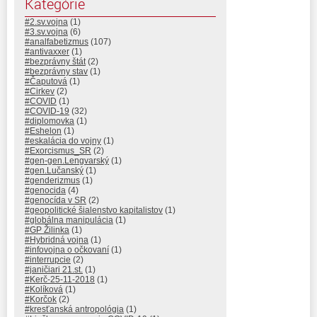
Kategórie
#2.sv.vojna
(1)
#3.sv.vojna
(6)
#analfabetizmus
(107)
#antivaxxer
(1)
#bezprávny štát
(2)
#bezprávny stav
(1)
#Čaputová
(1)
#Cirkev
(2)
#COVID
(1)
#COVID-19
(32)
#diplomovka
(1)
#Eshelon
(1)
#eskalácia do vojny
(1)
#Exorcismus_SR
(2)
#gen-gen.Lengvarský
(1)
#gen.Lučanský
(1)
#genderizmus
(1)
#genocida
(4)
#genocída v SR
(2)
#geopolitické šialenstvo kapitalistov
(1)
#globálna manipulácia
(1)
#GP Žilinka
(1)
#Hybridná vojna
(1)
#infovojna o očkovaní
(1)
#interrupcie
(2)
#janičiari 21.st.
(1)
#Kerč-25-11-2018
(1)
#Kolíková
(1)
#Korčok
(2)
#kresťanská antropológia
(1)