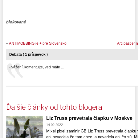
blokované
«
ANTIMOBBING je + pre Slovensko
Arcipastier n
Debata ( 1 príspevok )
- vážení, komentujte, veď máte ...
Ďalšie články od tohto blogera
Liz Truss prevetrala čiapku v Moskve
14.02.2022
Mixel pixel zaminir GB Liz Truss prevetrala čiapku
ani nevedela čo tam chce, a nevedela ani čo sú „