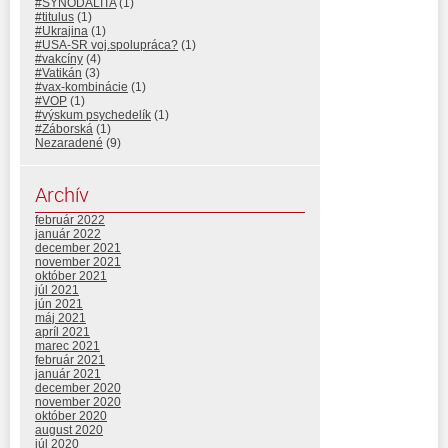
#SYNODALITA
(1)
#titulus
(1)
#Ukrajina
(1)
#USA-SR voj.spolupráca?
(1)
#vakcíny
(4)
#Vatikán
(3)
#vax-kombinácie
(1)
#VOP
(1)
#výskum psychedelík
(1)
#Záborská
(1)
Nezaradené
(9)
Archív
február 2022
január 2022
december 2021
november 2021
október 2021
júl 2021
jún 2021
máj 2021
apríl 2021
marec 2021
február 2021
január 2021
december 2020
november 2020
október 2020
august 2020
júl 2020