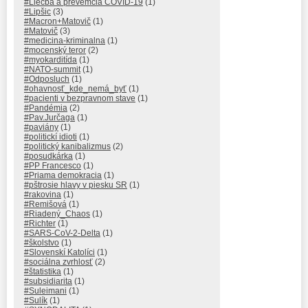
#Liečba a prevemcia COVID-19
(1)
#Lipšic
(3)
#Macron+Matovič
(1)
#Matovič
(3)
#medicina-kriminalna
(1)
#mocenský teror
(2)
#myokarditída
(1)
#NATO-summit
(1)
#Odposluch
(1)
#ohavnosť_kde_nemá_byť
(1)
#pacienti v bezpravnom stave
(1)
#Pandémia
(2)
#Pav.Jurčaga
(1)
#paviány
(1)
#politickí idioti
(1)
#politický kanibalizmus
(2)
#posudkárka
(1)
#PP Francesco
(1)
#Priama demokracia
(1)
#pštrosie hlavy v piesku SR
(1)
#rakovina
(1)
#Remišová
(1)
#Riadený_Chaos
(1)
#Richter
(1)
#SARS-CoV-2-Delta
(1)
#školstvo
(1)
#Slovenskí Katolíci
(1)
#sociálna zvrhlosť
(2)
#štatistika
(1)
#subsidiarita
(1)
#Suleimani
(1)
#Sulík
(1)