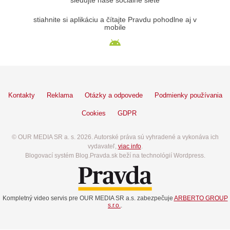
sledujte naše sociálne siete
stiahnite si aplikáciu a čítajte Pravdu pohodlne aj v
mobile
Kontakty
Reklama
Otázky a odpovede
Podmienky používania
Cookies
GDPR
© OUR MEDIA SR a. s. 2026. Autorské práva sú vyhradené a vykonáva ich
vydavateľ,
viac info
.
Blogovací systém Blog.Pravda.sk beží na technológií Wordpress.
Kompletný video servis pre OUR MEDIA SR a.s. zabezpečuje
ARBERTO GROUP
s.r.o.
.