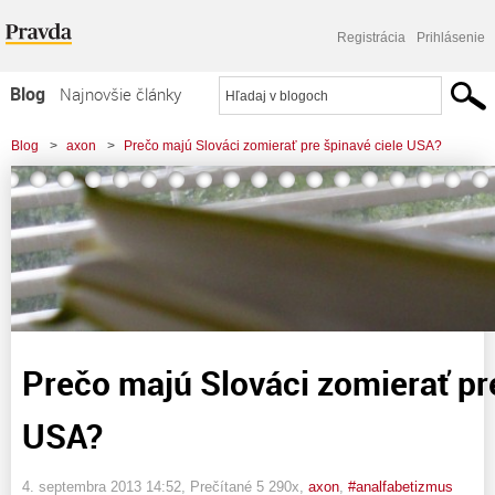
Registrácia
Prihlásenie
Blog
Najnovšie články
Najčítanejšie články
Blog
>
axon
>
Prečo majú Slováci zomierať pre špinavé ciele USA?
Najkomentovanejšie články
Zoznam blogov
Komerčné blogy
Prečo majú Slováci zomierať pre
USA?
4. septembra 2013 14:52
, Prečítané 5 290x,
axon
,
#analfabetizmus