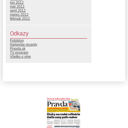
jún 2012
máj 2012
apríl 2012
marec 2012
február 2012
Odkazy
Fotoblog
Najlepšie recepty
Pravda.sk
TV program
Všetko o víne