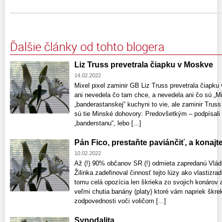
Ďalšie články od tohto blogera
Liz Truss prevetrala čiapku v Moskve
14.02.2022
Mixel pixel zaminir GB Liz Truss prevetrala čiapku
ani nevedela čo tam chce, a nevedela ani čo sú „
„banderastanskej“ kuchyni to vie, ale zaminir Trus
sú tie Minské dohovory: Predovšetkým – podpísali 
„banderstanu“, lebo [...]
Pán Fico, prestaňte paviánčiť, a konajt
10.02.2022
Až (!) 90% občanov SR (!) odmieta zapredanú Vlád
Žilinka zadefinoval činnosť tejto lúzy ako vlastizr
tomu celá opozícia len škrieka zo svojich konárov 
veľmi chutia banány (platy) ktoré vám napriek škre
zodpovednosti voči voličom [...]
Synodalita