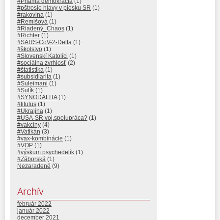
#Priama demokracia
(1)
#pštrosie hlavy v piesku SR
(1)
#rakovina
(1)
#Remišová
(1)
#Riadený_Chaos
(1)
#Richter
(1)
#SARS-CoV-2-Delta
(1)
#školstvo
(1)
#Slovenskí Katolíci
(1)
#sociálna zvrhlosť
(2)
#štatistika
(1)
#subsidiarita
(1)
#Suleimani
(1)
#Sulík
(1)
#SYNODALITA
(1)
#titulus
(1)
#Ukrajina
(1)
#USA-SR voj.spolupráca?
(1)
#vakcíny
(4)
#Vatikán
(3)
#vax-kombinácie
(1)
#VOP
(1)
#výskum psychedelík
(1)
#Záborská
(1)
Nezaradené
(9)
Archív
február 2022
január 2022
december 2021