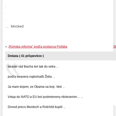
.
.
.
… blocked
«
„Rómska reforma“ podľa poslanca Polláka
S
Debata ( 41 príspevkov )
beaver rád tliacha len tak do vetra ...
podľa beavera najbohatší Židia ...
Ja mam dojem, ze Obama sa boji. Ved ...
Vstup do NATO a EU bol podmieneny ritolezenim.... ...
Dovod preco Murdoch a Rotchild kupili ...