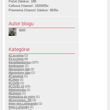
Počet článkov: 189
Celková čítanosť: 1820935x
Priemerná čítanosť článkov: 9635x
Autor blogu
axon
Kategórie
#2.sv.vojna
(1)
#3.sv.vojna
(6)
#analfabetizmus
(107)
#antivaxxer
(1)
#bezprávny štát
(2)
#bezprávny stav
(1)
#Čaputová
(1)
#Cirkev
(2)
#COVID
(1)
#COVID-19
(32)
#diplomovka
(1)
#Eshelon
(1)
#eskalácia do vojny
(1)
#Exorcismus_SR
(2)
#gen-gen.Lengvarský
(1)
#gen.Lučanský
(1)