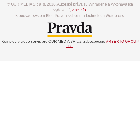
© OUR MEDIA SR a. s. 2026. Autorské práva sú vyhradené a vykonáva ich
vydavateľ,
viac info
.
Blogovací systém Blog.Pravda.sk beží na technológií Wordpress.
Kompletný video servis pre OUR MEDIA SR a.s. zabezpečuje
ARBERTO GROUP
s.r.o.
.