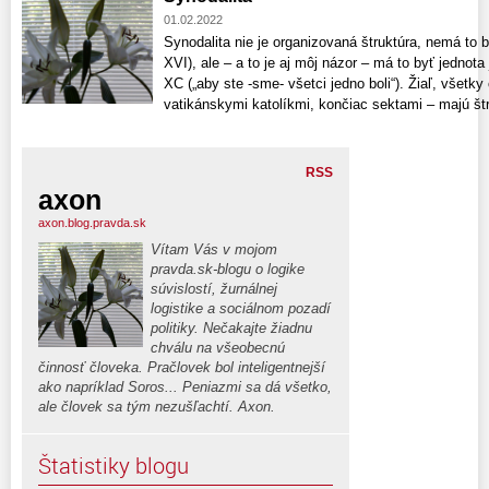
01.02.2022
Synodalita nie je organizovaná štruktúra, nemá to b
XVI), ale – a to je aj môj názor – má to byť jednot
XC („aby ste -sme- všetci jedno boli“). Žiaľ, všetk
vatikánskymi katolíkmi, končiac sektami – majú štru
RSS
axon
axon.blog.pravda.sk
Vítam Vás v mojom
pravda.sk-blogu o logike
súvislostí, žurnálnej
logistike a sociálnom pozadí
politiky. Nečakajte žiadnu
chválu na všeobecnú
činnosť človeka. Pračlovek bol inteligentnejší
ako napríklad Soros... Peniazmi sa dá všetko,
ale človek sa tým nezušľachtí. Axon.
Štatistiky blogu