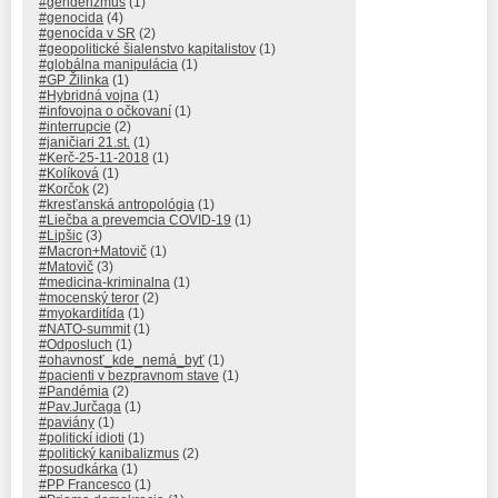
#genderizmus
(1)
#genocida
(4)
#genocída v SR
(2)
#geopolitické šialenstvo kapitalistov
(1)
#globálna manipulácia
(1)
#GP Žilinka
(1)
#Hybridná vojna
(1)
#infovojna o očkovaní
(1)
#interrupcie
(2)
#janičiari 21.st.
(1)
#Kerč-25-11-2018
(1)
#Kolíková
(1)
#Korčok
(2)
#kresťanská antropológia
(1)
#Liečba a prevemcia COVID-19
(1)
#Lipšic
(3)
#Macron+Matovič
(1)
#Matovič
(3)
#medicina-kriminalna
(1)
#mocenský teror
(2)
#myokarditída
(1)
#NATO-summit
(1)
#Odposluch
(1)
#ohavnosť_kde_nemá_byť
(1)
#pacienti v bezpravnom stave
(1)
#Pandémia
(2)
#Pav.Jurčaga
(1)
#paviány
(1)
#politickí idioti
(1)
#politický kanibalizmus
(2)
#posudkárka
(1)
#PP Francesco
(1)