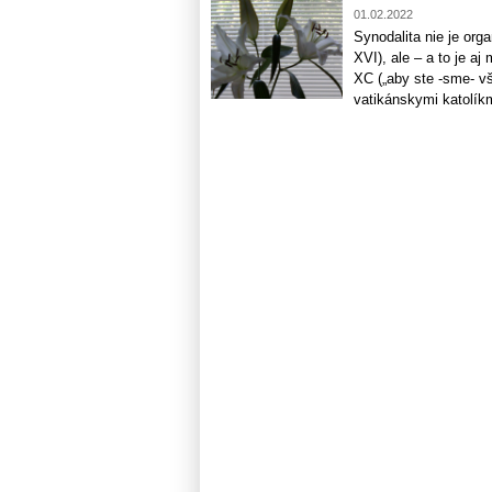
01.02.2022
Synodalita nie je org
XVI), ale – a to je a
XC („aby ste -sme- vš
vatikánskymi katolíkm