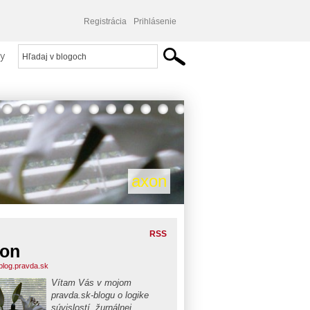
Registrácia
Prihlásenie
y
axon
RSS
on
blog.pravda.sk
Vítam Vás v mojom
pravda.sk-blogu o logike
súvislostí, žurnálnej