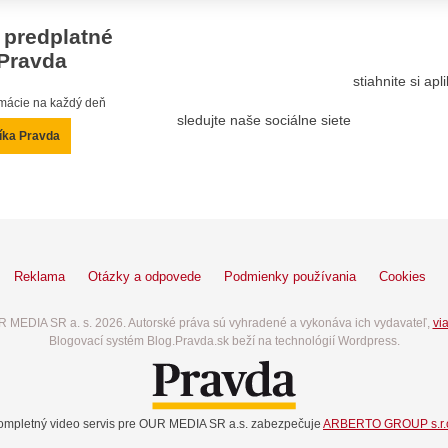
 predplatné
Pravda
stiahnite si ap
ormácie na každý deň
sledujte naše sociálne siete
íka Pravda
Reklama
Otázky a odpovede
Podmienky používania
Cookies
 MEDIA SR a. s. 2026. Autorské práva sú vyhradené a vykonáva ich vydavateľ,
via
Blogovací systém Blog.Pravda.sk beží na technológií Wordpress.
ompletný video servis pre OUR MEDIA SR a.s. zabezpečuje
ARBERTO GROUP s.r.