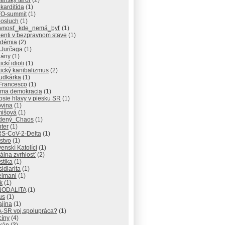
enský teror
(2)
karditída
(1)
O-summit
(1)
osluch
(1)
vnosť_kde_nemá_byť
(1)
enti v bezpravnom stave
(1)
démia
(2)
.Jurčaga
(1)
iány
(1)
ickí idioti
(1)
tický kanibalizmus
(2)
udkárka
(1)
Francesco
(1)
ama demokracia
(1)
osie hlavy v piesku SR
(1)
ovina
(1)
išová
(1)
dený_Chaos
(1)
ter
(1)
S-CoV-2-Delta
(1)
stvo
(1)
enskí Katolíci
(1)
álna zvrhlosť
(2)
istika
(1)
idiarita
(1)
eimani
(1)
k
(1)
NODALITA
(1)
lus
(1)
ajina
(1)
-SR voj.spolupráca?
(1)
cíny
(4)