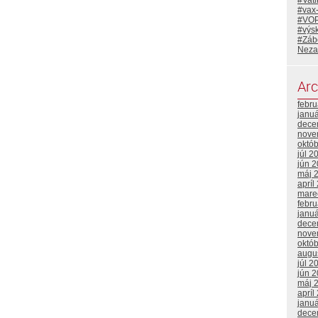
#Vat
#vax
#VO
#výs
#Záb
Neza
Arc
febr
janu
dece
nove
októ
júl 2
jún 
máj 
apríl
mare
febr
janu
dece
nove
októ
augu
júl 2
jún 
máj 
apríl
janu
dece