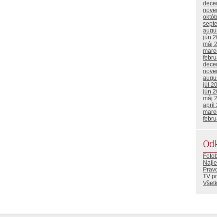
dece
nove
októ
sept
augu
jún 
máj 
mare
febr
dece
nove
augu
júl 2
jún 
máj 
apríl
mare
febr
Od
Foto
Najle
Prav
TV p
Všetk