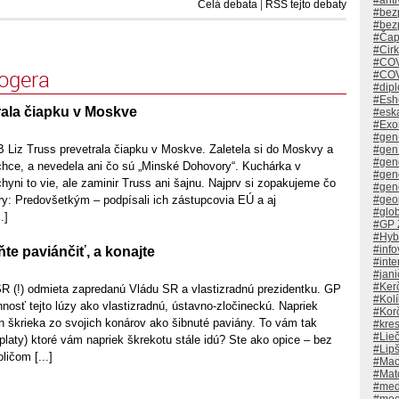
#anti
Celá debata
|
RSS tejto debaty
#bezp
#bez
#Čap
#Cir
#CO
logera
#COV
#dip
#Esh
rala čiapku v Moskve
#eska
#Exo
#gen
B Liz Truss prevetrala čiapku v Moskve. Zaletela si do Moskvy a
#gen
#gen
chce, a nevedela ani čo sú „Minské Dohovory“. Kuchárka v
#gen
hyni to vie, ale zaminir Truss ani šajnu. Najprv si zopakujeme čo
#gen
#geop
ry: Predovšetkým – podpísali ich zástupcovia EÚ a aj
#glo
.]
#GP Ž
#Hyb
#info
ňte paviánčiť, a konajte
#inte
#janič
#Ker
R (!) odmieta zapredanú Vládu SR a vlastizradnú prezidentku. GP
#Kol
innosť tejto lúzy ako vlastizradnú, ústavno-zločineckú. Napriek
#Kor
n škrieka zo svojich konárov ako šibnuté paviány. To vám tak
#kre
#Lie
platy) ktoré vám napriek škrekotu stále idú? Ste ako opice – bez
#Lipš
ličom [...]
#Mac
#Mat
#med