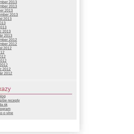
mber 2013
mber 2013
ber 2013
ember 2013
st 2013
2013
2013
c 2013
uár 2013
mber 2012
mber 2012
st 2012
012
2012
2012
 2012
c 2012
uár 2012
kazy
blog
pšie recepty
da.sk
rogram
o o víne