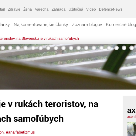
tail
Zdravie
Žena
Varecha
Záhrada
Užitočná
Video
DefenceNews
lánky
Najkomentovanejšie články
Zoznam blogov
Komerčné blog
 teroristov, na Slovensku je v rukách samoľúbych
e v rukách teroristov, na
ax
kách samoľúbych
axon.
on
,
#analfabetizmus