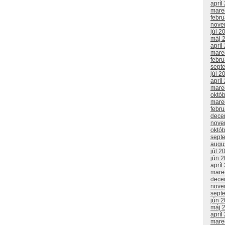
apríl
mare
febr
nove
júl 2
máj 
apríl
mare
febr
sept
júl 2
apríl
mare
októ
mare
febr
dece
nove
októ
sept
augu
júl 2
jún 
apríl
mare
dece
nove
sept
jún 
máj 
apríl
mare