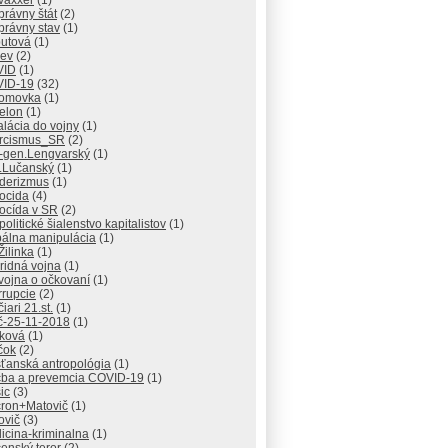
vaxxer
(1)
rávny štát
(2)
právny stav
(1)
utová
(1)
kev
(2)
VID
(1)
ID-19
(32)
lomovka
(1)
elon
(1)
lácia do vojny
(1)
rcismus_SR
(2)
-gen.Lengvarský
(1)
.Lučanský
(1)
derizmus
(1)
ocida
(4)
ocída v SR
(2)
olitické šialenstvo kapitalistov
(1)
bálna manipulácia
(1)
ilinka
(1)
ridná vojna
(1)
vojna o očkovaní
(1)
rrupcie
(2)
iari 21.st.
(1)
č-25-11-2018
(1)
íková
(1)
čok
(2)
sťanská antropológia
(1)
čba a prevemcia COVID-19
(1)
ic
(3)
ron+Matovič
(1)
ovič
(3)
icina-kriminalna
(1)