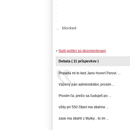
.
.
.
… blocked
«
Naši politici sú dezorientovaní
Debata ( 11 príspevkov )
Pripadá mi to ked Jano hovorí Ferovi. ...
Vážený pán administrátor, prosím ...
Prosím ťa, prečo sa čuduješ po ...
vždy pri 550 čítaní ma stiahne ...
zase ma stiahli z titulky... to im ...