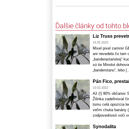
Ďalšie články od tohto b
Liz Truss prevet
14.02.2022
Mixel pixel zaminir G
ani nevedela čo tam 
„banderastanskej“ kuc
sú tie Minské dohovo
„banderstanu“, lebo [..
Pán Fico, presta
10.02.2022
Až (!) 90% občanov S
Žilinka zadefinoval č
tomu celá opozícia le
veľmi chutia banány (
zodpovednosti voči vo
Synodalita