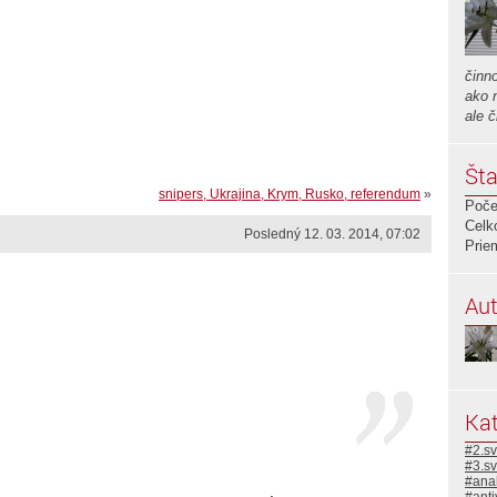
činno
ako 
ale 
Šta
snipers, Ukrajina, Krym, Rusko, referendum
»
Poče
Celk
Posledný 12. 03. 2014, 07:02
Prie
Aut
Kat
#2.sv
#3.sv
#ana