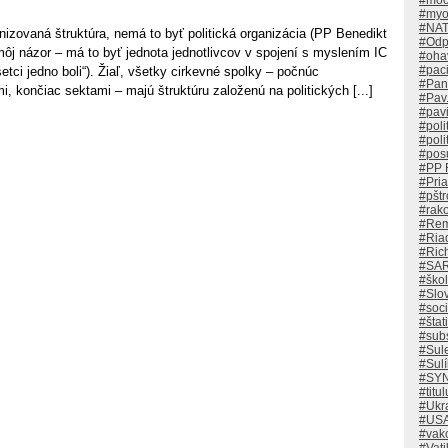
#moc
#myo
#NAT
anizovaná štruktúra, nemá to byť politická organizácia (PP Benedikt
#Odp
j môj názor – má to byť jednota jednotlivcov v spojení s myslením IC
#oha
#paci
etci jedno boli“). Žiaľ, všetky cirkevné spolky – počnúc
#Pan
i, končiac sektami – majú štruktúru založenú na politických [...]
#Pav
#pav
#polit
#poli
#pos
#PP 
#Pri
#pštr
#rak
#Rem
#Ria
#Rich
#SAR
#škol
#Slov
#soci
#štat
#subs
#Sul
#Sulí
#SY
#titu
#Ukr
#USA
#vak