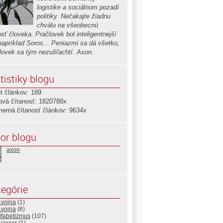
logistike a sociálnom pozadí
politiky. Nečakajte žiadnu
chválu na všeobecnú
sť človeka. Pračlovek bol inteligentnejší
napríklad Soros... Peniazmi sa dá všetko,
človek sa tým nezušľachtí. Axon.
tistiky blogu
t článkov: 189
ová čítanosť: 1820788x
merná čítanosť článkov: 9634x
or blogu
axon
egórie
.vojna
(1)
.vojna
(6)
lfabetizmus
(107)