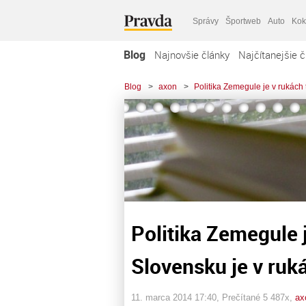
Správy
Športweb
Auto
Kok
Blog
Najnovšie články
Najčítanejšie č
Blog
>
axon
>
Politika Zemegule je v rukách
Politika Zemegule j
Slovensku je v ru
11. marca 2014 17:40
, Prečítané 5 487x,
ax