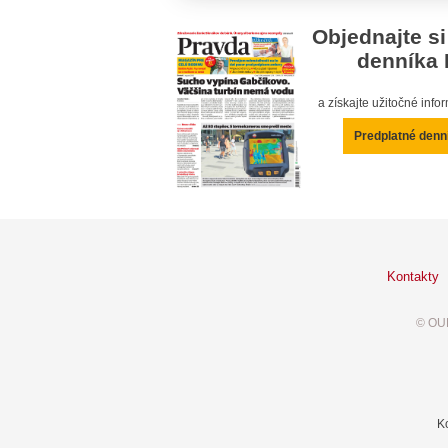
Objednajte si
denníka 
a získajte užitočné inf
Predplatné denn
Kontakty
© OUR
K