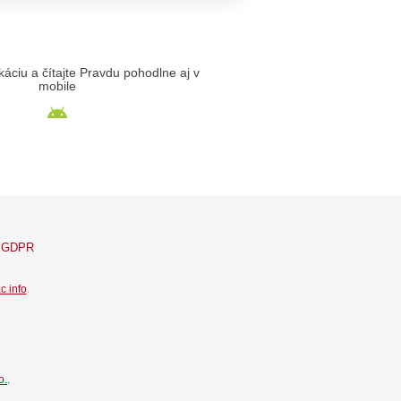
likáciu a čítajte Pravdu pohodlne aj v
mobile
GDPR
c info
.
o.
.