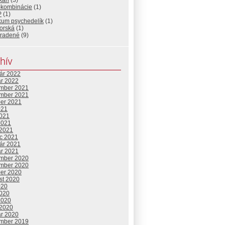
ikán
(3)
-kombinácie
(1)
P
(1)
kum psychedelík
(1)
orská
(1)
radené
(9)
hív
uár 2022
ár 2022
mber 2021
mber 2021
ber 2021
021
2021
2021
 2021
c 2021
uár 2021
ár 2021
mber 2020
mber 2020
ber 2020
st 2020
020
2020
2020
 2020
ár 2020
mber 2019