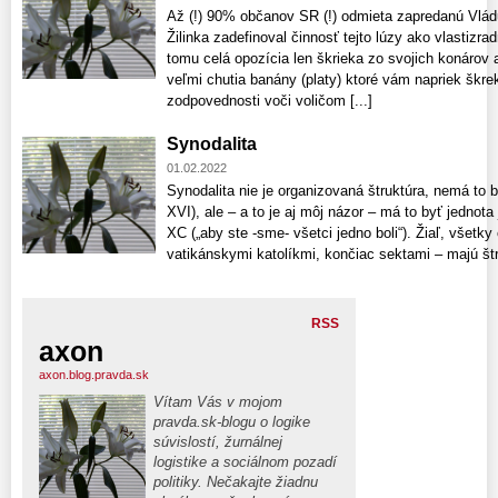
Až (!) 90% občanov SR (!) odmieta zapredanú Vlád
Žilinka zadefinoval činnosť tejto lúzy ako vlastizr
tomu celá opozícia len škrieka zo svojich konárov 
veľmi chutia banány (platy) ktoré vám napriek škre
zodpovednosti voči voličom [...]
Synodalita
01.02.2022
Synodalita nie je organizovaná štruktúra, nemá to b
XVI), ale – a to je aj môj názor – má to byť jednot
XC („aby ste -sme- všetci jedno boli“). Žiaľ, všetk
vatikánskymi katolíkmi, končiac sektami – majú štru
RSS
axon
axon.blog.pravda.sk
Vítam Vás v mojom
pravda.sk-blogu o logike
súvislostí, žurnálnej
logistike a sociálnom pozadí
politiky. Nečakajte žiadnu