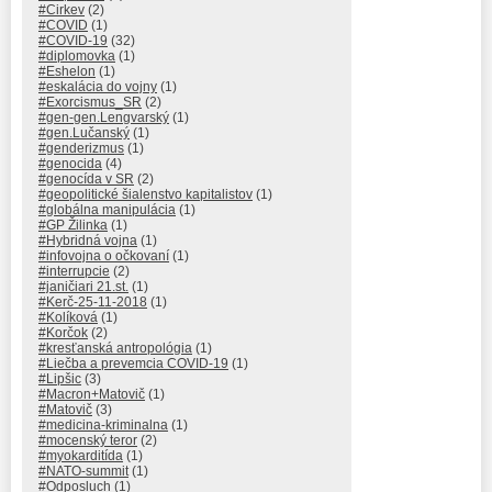
#Cirkev
(2)
#COVID
(1)
#COVID-19
(32)
#diplomovka
(1)
#Eshelon
(1)
#eskalácia do vojny
(1)
#Exorcismus_SR
(2)
#gen-gen.Lengvarský
(1)
#gen.Lučanský
(1)
#genderizmus
(1)
#genocida
(4)
#genocída v SR
(2)
#geopolitické šialenstvo kapitalistov
(1)
#globálna manipulácia
(1)
#GP Žilinka
(1)
#Hybridná vojna
(1)
#infovojna o očkovaní
(1)
#interrupcie
(2)
#janičiari 21.st.
(1)
#Kerč-25-11-2018
(1)
#Kolíková
(1)
#Korčok
(2)
#kresťanská antropológia
(1)
#Liečba a prevemcia COVID-19
(1)
#Lipšic
(3)
#Macron+Matovič
(1)
#Matovič
(3)
#medicina-kriminalna
(1)
#mocenský teror
(2)
#myokarditída
(1)
#NATO-summit
(1)
#Odposluch
(1)