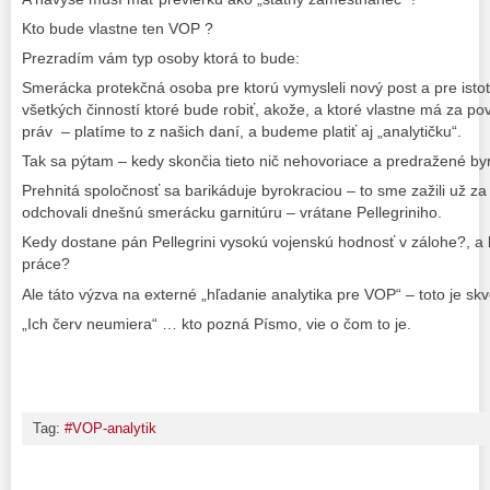
Kto bude vlastne ten VOP ?
Prezradím vám typ osoby ktorá to bude:
Smerácka protekčná osoba pre ktorú vymysleli nový post a pre isto
všetkých činností ktoré bude robiť, akože, a ktoré vlastne má za po
práv – platíme to z našich daní, a budeme platiť aj „analytičku“.
Tak sa pýtam – kedy skončia tieto nič nehovoriace a predražené by
Prehnitá spoločnosť sa barikáduje byrokraciou – to sme zažili už z
odchovali dnešnú smerácku garnitúru – vrátane Pellegriniho.
Kedy dostane pán Pellegrini vysokú vojenskú hodnosť v zálohe?, a k
práce?
Ale táto výzva na externé „hľadanie analytika pre VOP“ – toto je skv
„Ich červ neumiera“ … kto pozná Písmo, vie o čom to je.
Tag:
#VOP-analytik