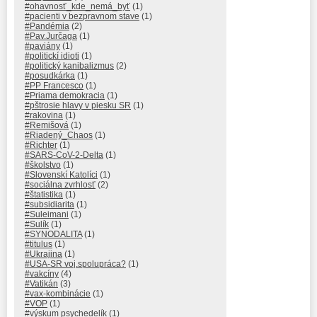
#ohavnosť_kde_nemá_byť
(1)
#pacienti v bezpravnom stave
(1)
#Pandémia
(2)
#Pav.Jurčaga
(1)
#paviány
(1)
#politickí idioti
(1)
#politický kanibalizmus
(2)
#posudkárka
(1)
#PP Francesco
(1)
#Priama demokracia
(1)
#pštrosie hlavy v piesku SR
(1)
#rakovina
(1)
#Remišová
(1)
#Riadený_Chaos
(1)
#Richter
(1)
#SARS-CoV-2-Delta
(1)
#školstvo
(1)
#Slovenskí Katolíci
(1)
#sociálna zvrhlosť
(2)
#štatistika
(1)
#subsidiarita
(1)
#Suleimani
(1)
#Sulík
(1)
#SYNODALITA
(1)
#titulus
(1)
#Ukrajina
(1)
#USA-SR voj.spolupráca?
(1)
#vakcíny
(4)
#Vatikán
(3)
#vax-kombinácie
(1)
#VOP
(1)
#výskum psychedelík
(1)