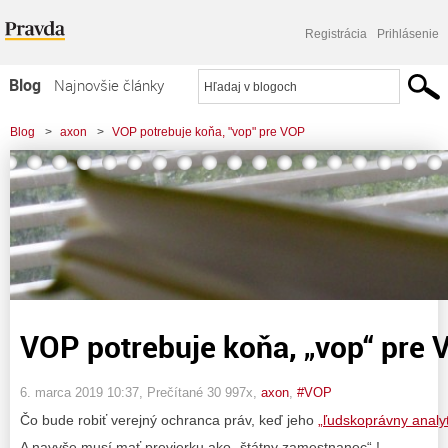
Registrácia
Prihlásenie
Blog
Najnovšie články
Najčítanejšie články
Blog
>
axon
>
VOP potrebuje koňa, "vop" pre VOP
Najkomentovanejšie články
Zoznam blogov
Komerčné blogy
VOP potrebuje koňa, „vop“ pre
6. marca 2019 10:37
, Prečítané 30 997x,
axon
,
#VOP
Čo bude robiť verejný ochranca práv, keď jeho
„ľudskoprávny analyt
A navyše musí mať previerku ako „štátny zamestnanec“ !