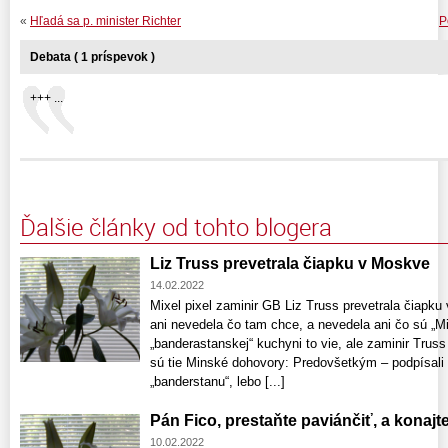
«
Hľadá sa p. minister Richter
P
Debata ( 1 príspevok )
+++ ...
Ďalšie články od tohto blogera
Liz Truss prevetrala čiapku v Moskve
14.02.2022
Mixel pixel zaminir GB Liz Truss prevetrala čiapku
ani nevedela čo tam chce, a nevedela ani čo sú „
„banderastanskej“ kuchyni to vie, ale zaminir Trus
sú tie Minské dohovory: Predovšetkým – podpísali 
„banderstanu“, lebo [...]
Pán Fico, prestaňte paviánčiť, a konajt
10.02.2022