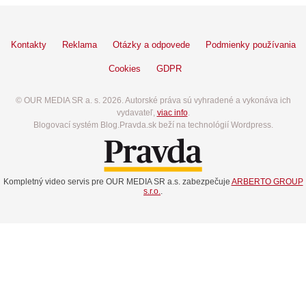
Kontakty
Reklama
Otázky a odpovede
Podmienky používania
Cookies
GDPR
© OUR MEDIA SR a. s. 2026. Autorské práva sú vyhradené a vykonáva ich
vydavateľ,
viac info
.
Blogovací systém Blog.Pravda.sk beží na technológií Wordpress.
Kompletný video servis pre OUR MEDIA SR a.s. zabezpečuje
ARBERTO GROUP
s.r.o.
.