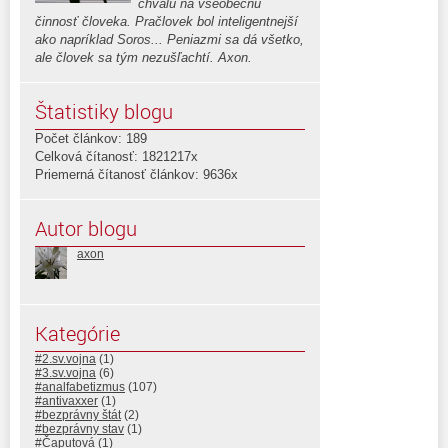
chválu na všeobecnú
činnosť človeka. Pračlovek bol inteligentnejší
ako napríklad Soros... Peniazmi sa dá všetko,
ale človek sa tým nezušľachtí. Axon.
Štatistiky blogu
Počet článkov: 189
Celková čítanosť: 1821217x
Priemerná čítanosť článkov: 9636x
Autor blogu
axon
Kategórie
#2.sv.vojna
(1)
#3.sv.vojna
(6)
#analfabetizmus
(107)
#antivaxxer
(1)
#bezprávny štát
(2)
#bezprávny stav
(1)
#Čaputová
(1)