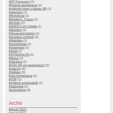
#PP Francesco
(1)
#Priama demokracia
(1)
#pštrosie hlavy v piesku SR
(1)
#rakovina
(1)
#Remišová
(1)
#Riadený_Chaos
(1)
#Richter
(1)
#SARS-CoV-2-Delta
(1)
#školstvo
(1)
#Slovenskí Katolíci
(1)
#sociálna zvrhlosť
(2)
#štatistika
(1)
#subsidiarita
(1)
#Suleimani
(1)
#Sulík
(1)
#SYNODALITA
(1)
#titulus
(1)
#Ukrajina
(1)
#USA-SR voj.spolupráca?
(1)
#vakcíny
(4)
#Vatikán
(3)
#vax-kombinácie
(1)
#VOP
(1)
#výskum psychedelík
(1)
#Záborská
(1)
Nezaradené
(9)
Archív
február 2022
január 2022