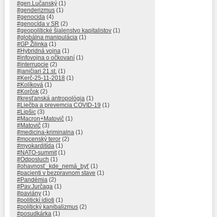
#gen.Lučanský
(1)
#genderizmus
(1)
#genocida
(4)
#genocída v SR
(2)
#geopolitické šialenstvo kapitalistov
(1)
#globálna manipulácia
(1)
#GP Žilinka
(1)
#Hybridná vojna
(1)
#infovojna o očkovaní
(1)
#interrupcie
(2)
#janičiari 21.st.
(1)
#Kerč-25-11-2018
(1)
#Kolíková
(1)
#Korčok
(2)
#kresťanská antropológia
(1)
#Liečba a prevemcia COVID-19
(1)
#Lipšic
(3)
#Macron+Matovič
(1)
#Matovič
(3)
#medicina-kriminalna
(1)
#mocenský teror
(2)
#myokarditída
(1)
#NATO-summit
(1)
#Odposluch
(1)
#ohavnosť_kde_nemá_byť
(1)
#pacienti v bezpravnom stave
(1)
#Pandémia
(2)
#Pav.Jurčaga
(1)
#paviány
(1)
#politickí idioti
(1)
#politický kanibalizmus
(2)
#posudkárka
(1)