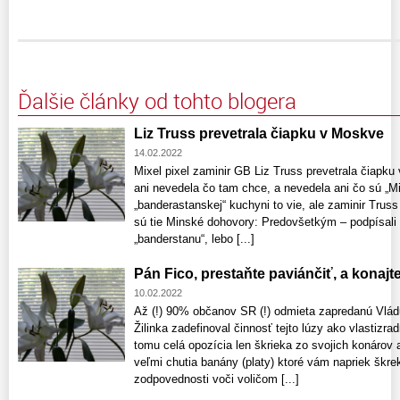
Ďalšie články od tohto blogera
Liz Truss prevetrala čiapku v Moskve
14.02.2022
Mixel pixel zaminir GB Liz Truss prevetrala čiapku
ani nevedela čo tam chce, a nevedela ani čo sú „
„banderastanskej“ kuchyni to vie, ale zaminir Trus
sú tie Minské dohovory: Predovšetkým – podpísali 
„banderstanu“, lebo [...]
Pán Fico, prestaňte paviánčiť, a konajt
10.02.2022
Až (!) 90% občanov SR (!) odmieta zapredanú Vlád
Žilinka zadefinoval činnosť tejto lúzy ako vlastizr
tomu celá opozícia len škrieka zo svojich konárov 
veľmi chutia banány (platy) ktoré vám napriek škre
zodpovednosti voči voličom [...]