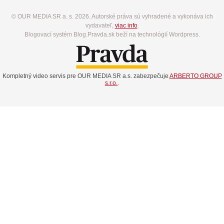
© OUR MEDIA SR a. s. 2026. Autorské práva sú vyhradené a vykonáva ich
vydavateľ,
viac info
.
Blogovací systém Blog.Pravda.sk beží na technológií Wordpress.
Kompletný video servis pre OUR MEDIA SR a.s. zabezpečuje
ARBERTO GROUP
s.r.o.
.