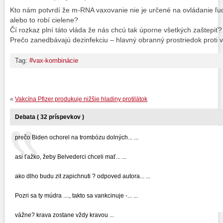
Kto nám potvrdí že m-RNA vaxovanie nie je určené na ovládanie ľu
alebo to robí cielene?
Čí rozkaz plní táto vláda že nás chcú tak úporne všetkých zaštepiť?
Prečo zanedbávajú dezinfekciu – hlavný obranný prostriedok proti 
Tag:
#vax-kombinácie
«
Vakcína Pfizer produkuje nižšie hladiny protilátok
Debata ( 32 príspevkov )
prečo Biden ochorel na trombózu dolných... ...
asi ťažko, žeby Belvederci chceli mať... ...
ako dlho budu zit zapichnuti ? odpoved autora... ...
Pozri sa ty múdra ...., takto sa vankcinuje -... ...
vážne? krava zostane vždy kravou ...