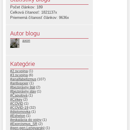
Počet článkov: 189
Celková čítanosť: 1821137x
Priemerná čítanosť článkov: 9636x
Autor blogu
axon
Kategórie
#2.sv.vojna
(1)
#3.sv.vojna
(6)
#analfabetizmus
(107)
#antivaxxer
(1)
#bezprávny štát
(2)
#bezprávny stav
(1)
#Čaputová
(1)
#Cirkev
(2)
#COVID
(1)
#COVID-19
(32)
#diplomovka
(1)
#Eshelon
(1)
#eskalácia do vojny
(1)
#Exorcismus_SR
(2)
#gen-gen.Lengvarský
(1)