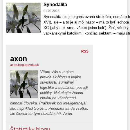
Synodalita
01.02.2022
Synodalita nie je organizovaná štruktúra, nemá to b
XVI), ale – a to je aj môj názor – má to byť jednot
XC („aby ste -sme- všetci jedno boli“). Žiaľ, všetk
vatikánskymi katolíkmi, končiac sektami – majú štru
RSS
axon
axon.blog.pravda.sk
Vítam Vás v mojom
pravda.sk-blogu o logike
súvislostí, žurnálnej
logistike a sociálnom pozadí
politiky. Nečakajte žiadnu
chválu na všeobecnú
činnosť človeka. Pračlovek bol inteligentnejší
ako napríklad Soros... Peniazmi sa dá všetko,
ale človek sa tým nezušľachtí. Axon.
Štatistiky blogu