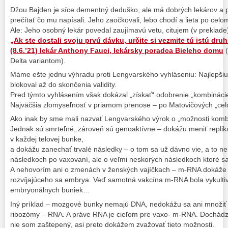
Džou Bajden je síce dementný deduško, ale má dobrých lekárov a pri
prečítať čo mu napísali. Jeho zaočkovali, lebo chodí a lieta po cel
Ale: Jeho osobný lekár povedal zaujímavú vetu, citujem (v preklade
„Ak ste dostali svoju prvú dávku, určite si vezmite tú istú dru
(8.6.’21) lekár Anthony Fauci, lekársky poradca Bieleho domu
(
Delta variantom).
Máme ešte jednu výhradu proti Lengvarského vyhláseniu: Najlepšiu
blokoval až do skončenia validity.
Pred týmto vyhlásením však dokázal „získať“ odobrenie „kombináci
Najväčšia zlomyseľnosť v priamom prenose – po Matovičových „cel
Ako inak by sme mali nazvať Lengvarského výrok o „možnosti komb
Jednak sú smrteľné, zároveň sú genoaktívne – dokážu meniť repli
v každej telovej bunke,
a dokážu zanechať trvalé následky – o tom sa už dávno vie, a to 
následkoch po vaxovaní, ale o veľmi neskorých následkoch ktoré sa 
A nehovorím ani o zmenách v ženských vajíčkach – m-RNA dokáže z
rozvíjajúceho sa embrya. Veď samotná vakcína m-RNA bola vykulti
embryonálnych buniek…
Iný príklad – mozgové bunky nemajú DNA, nedokážu sa ani množiť 
ribozómy – RNA. A práve RNA je cieľom pre vaxo- m-RNA. Dochádz
nie som zaštepený, asi preto dokážem zvažovať tieto možnosti.